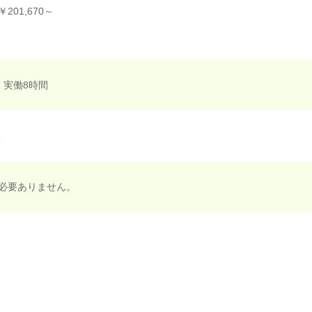
01,670～
0 実働8時間
談
必要ありません。