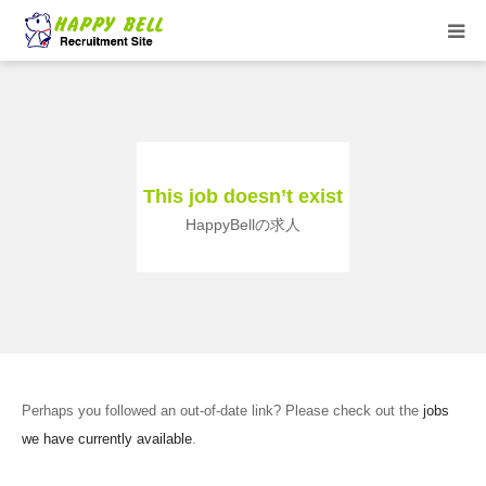
HOME
トリマーお仕事紹介
This job doesn’t exist
求人一覧
HappyBellの求人
★HappyBell ショップサイト
Perhaps you followed an out-of-date link? Please check out the
jobs
we have currently available
.